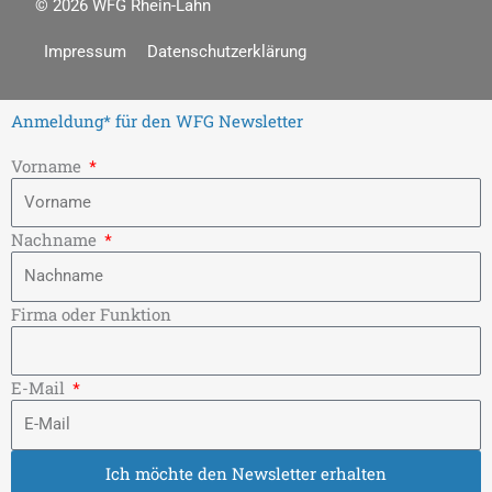
o
b
© 2026
WFG Rhein-Lahn
Impressum
Datenschutzerklärung
o
e
k
Anmeldung* für den WFG Newsletter
Vorname
Nachname
Firma oder Funktion
E-Mail
Ich möchte den Newsletter erhalten