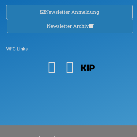
Newsletter Anmeldung
Newsletter Archiv
WFG Links
F
Y
a
o
c
u
e
t
b
u