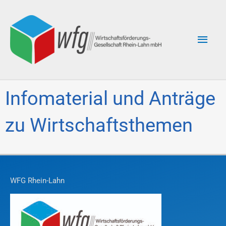
Zum
Hau
Inhalt
springen
Infomaterial und Anträge
zu Wirtschaftsthemen
WFG Rhein-Lahn