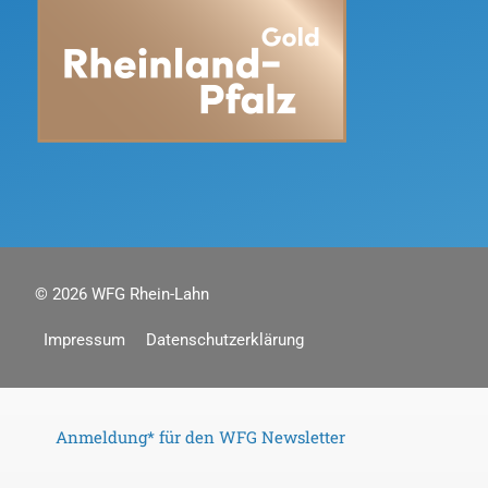
o
e
k
© 2026
WFG Rhein-Lahn
Impressum
Datenschutzerklärung
Anmeldung* für den WFG Newsletter