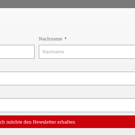
b
u
o
b
o
e
k
Nachname
Ich möchte den Newsletter erhalten