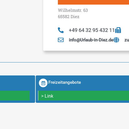
Wilhelmstr. 63
65582 Diez
+49 64 32 95 432 11
info@Urlaub-in-Diez.de
zu
Freizeitangebote
> Link