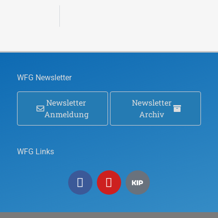
WFG Newsletter
Newsletter
Newsletter
Anmeldung
Archiv
WFG Links
F
Y
a
o
c
u
e
t